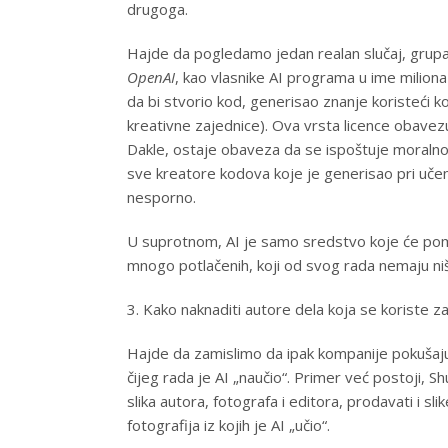
drugoga.
Hajde da pogledamo jedan realan slučaj, grupa a
OpenAI
, kao vlasnike AI programa u ime miliona 
da bi stvorio kod, generisao znanje koristeći ko
kreativne zajednice). Ova vrsta licence obave
Dakle, ostaje obaveza da se ispoštuje moralno 
sve kreatore kodova koje je generisao pri učenj
nesporno.
U suprotnom, AI je samo sredstvo koje će pomoći
mnogo potlačenih, koji od svog rada nemaju niš
3. Kako naknaditi autore dela koja se koriste z
Hajde da zamislimo da ipak kompanije pokušaju n
čijeg rada je AI „naučio“. Primer već postoji, S
slika autora, fotografa i editora, prodavati i sl
fotografija iz kojih je AI „učio“.