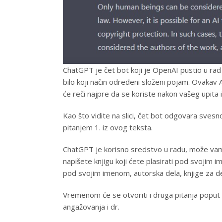
ChatGPT je čet bot koji je OpenAI pustio u rad 
bilo koji način određeni složeni pojam. Ovakav
će reči najpre da se koriste nakon vašeg upita 
Kao što vidite na slici, čet bot odgovara svesn
pitanjem 1. iz ovog teksta.
ChatGPT je korisno sredstvo u radu, može vam 
napišete knjigu koji ćete plasirati pod svojim i
pod svojim imenom, autorska dela, knjige za de
Vremenom će se otvoriti i druga pitanja poput od
angažovanja i dr.