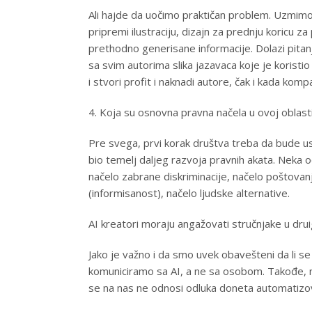
Ali hajde da uočimo praktičan problem. Uzmimo
pripremi ilustraciju, dizajn za prednju koricu za
prethodno generisane informacije. Dolazi pitanj
sa svim autorima slika jazavaca koje je korist
i stvori profit i naknadi autore, čak i kada kompa
4. Koja su osnovna pravna načela u ovoj oblast
Pre svega, prvi korak društva treba da bude us
bio temelj daljeg razvoja pravnih akata. Neka o
načelo zabrane diskriminacije, načelo poštova
(informisanost), načelo ljudske alternative.
AI kreatori moraju angažovati stručnjake u dru
Jako je važno i da smo uvek obavešteni da li se
komuniciramo sa AI, a ne sa osobom. Takođe, n
se na nas ne odnosi odluka doneta automatizova