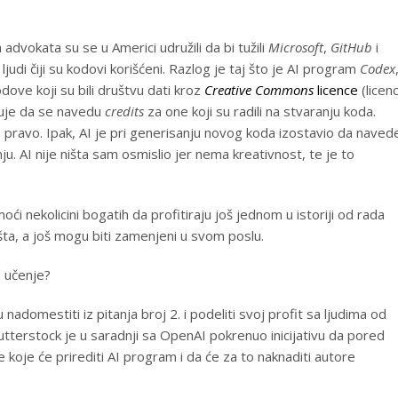
dvokata su se u Americi udružili da bi tužili
Microsoft
,
GitHub
i
ljudi čiji su kodovi korišćeni. Razlog je taj što je AI program
Codex
dove koji su bili društvu dati kroz
Creative Commons
licence
(licen
zuje da se navedu
credits
za one koji su radili na stvaranju koda.
pravo. Ipak, AI je pri generisanju novog koda izostavio da naved
u. AI nije ništa sam osmislio jer nema kreativnost, te je to
 nekolicini bogatih da profitiraju još jednom u istoriji od rada
ta, a još mogu biti zamenjeni u svom poslu.
a učenje?
adomestiti iz pitanja broj 2. i podeliti svoj profit sa ljudima od
hutterstock je u saradnji sa OpenAI pokrenuo inicijativu da pored
ike koje će prirediti AI program i da će za to naknaditi autore