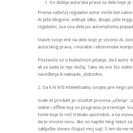
Ko dobija autorska prava na delu koje je 
Prema važećoj regulativi autor može biti samo 
AI piše blogove, edituje slike, dizajn, piše knj
regulativi, sva ova dela po automatizmu pripa
Staviti svoje ime na delo koje je stvorio AI, be
autorskog prava, i moralne i ekonomske komp
Postaviće se u budućnosti pitanje, da li autor A
ali za sada to nije slučaj. Tako da sve što vidi
navođenja ili naknade, slobodno.
2. Da li AI krši intelektualnu svojinu pre nego 
Svaki AI produkt je rezultat procesa „učenja
online i offline koji se programu prezentuje. S
tome koje bi reči trebalo upotrebiti, a na osno
da bi stvorio novu. Ako on napiše blog tekst z
zaključke doneo čitajući moj sajt. S tim da me n