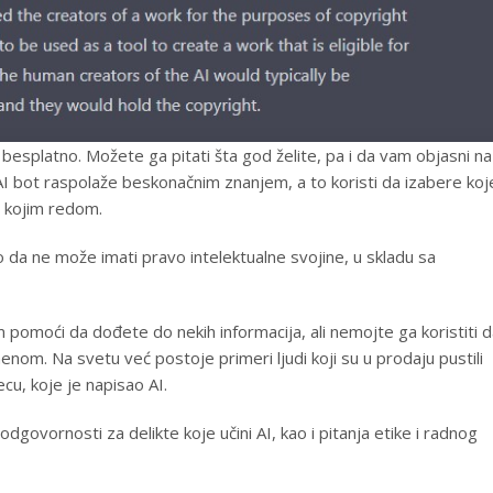
besplatno. Možete ga pitati šta god želite, pa i da vam objasni na
 AI bot raspolaže beskonačnim znanjem, a to koristi da izabere koj
i kojim redom.
o da ne može imati pravo intelektualne svojine, u skladu sa
pomoći da dođete do nekih informacija, ali nemojte ga koristiti 
menom. Na svetu već postoje primeri ljudi koji su u prodaju pustili
cu, koje je napisao AI.
govornosti za delikte koje učini AI, kao i pitanja etike i radnog