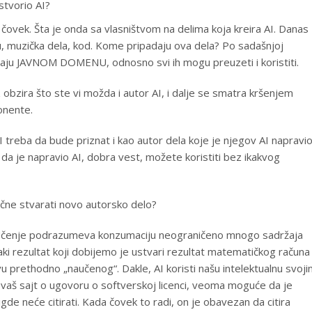
stvorio AI?
čovek. Šta je onda sa vlasništvom na delima koja kreira AI. Danas
igu, muzička dela, kod. Kome pripadaju ova dela? Po sadašnjoj
daju JAVNOM DOMENU, odnosno svi ih mogu preuzeti i koristiti.
z obzira što ste vi možda i autor AI, i dalje se smatra kršenjem
onente.
I treba da bude priznat i kao autor dela koje je njegov AI napravio
te da je napravio AI, dobra vest, možete koristiti bez ikakvog
počne stvarati novo autorsko delo?
“. Učenje podrazumeva konzumaciju neograničeno mnogo sadržaja
vaki rezultat koji dobijemo je ustvari rezultat matematičkog računa
vu prethodno „naučenog“. Dakle, AI koristi našu intelektualnu svoji
a vaš sajt o ugovoru o softverskoj licenci, veoma moguće da je
igde neće citirati. Kada čovek to radi, on je obavezan da citira