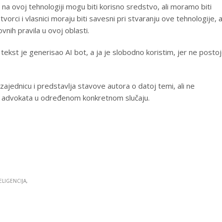
a ovoj tehnologiji mogu biti korisno sredstvo, ali moramo biti
i tvorci i vlasnici moraju biti savesni pri stvaranju ove tehnologije, 
nih pravila u ovoj oblasti.
log tekst je generisao AI bot, a ja je slobodno koristim, jer ne posto
jednicu i predstavlja stavove autora o datoj temi, ali ne
li advokata u određenom konkretnom slučaju.
ELIGENCIJA