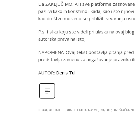
Da ZAKLJUČIMO, AI i sve platforme zasnovane n
pažljivi kako ih koristimo i kada, kao i što njihov
kao društvo moramo se približiti stvaranju osnov
P.s. I sliku koju ste videli pri ulasku na ovaj b
autorska prava na istoj.
NAPOMENA: Ovaj tekst postavlja pitanja pred za
predstavlja zamenu za angažovanje pravnika i
AUTOR:
Denis Tul
#AI
#CHATGPT
#INTELEKTUALNASVOJINA
#IP
#VEŠTAČKAINT