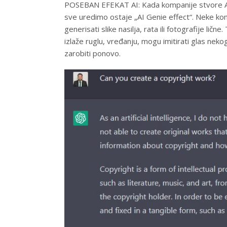
POSEBAN EFEKAT AI: Kada kompanije stvore AI 
sve uredimo ostaje „AI Genie effect“. Neke ko
generisati slike nasilja, rata ili fotografije l
izlaže ruglu, vređanju, mogu imitirati glas nek
zarobiti ponovo.