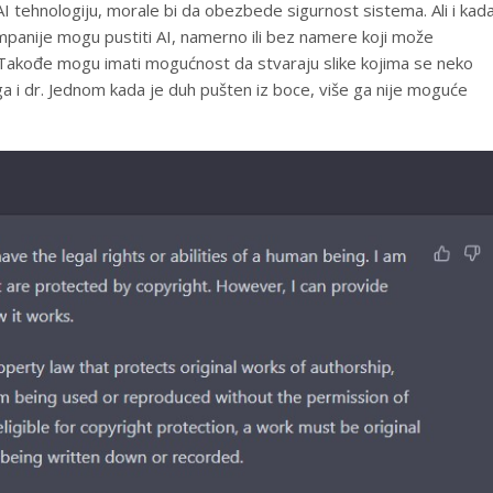
tehnologiju, morale bi da obezbede sigurnost sistema. Ali i kad
mpanije mogu pustiti AI, namerno ili bez namere koji može
ične. Takođe mogu imati mogućnost da stvaraju slike kojima se neko
oga i dr. Jednom kada je duh pušten iz boce, više ga nije moguće