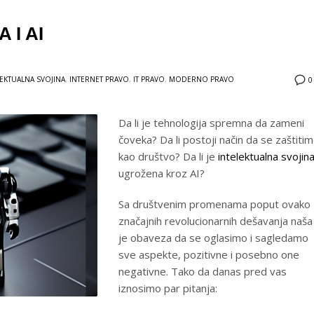
 I AI
LEKTUALNA SVOJINA
,
INTERNET PRAVO
,
IT PRAVO
,
MODERNO PRAVO
0
Da li je tehnologija spremna da zameni
čoveka? Da li postoji način da se zaštiti
kao društvo? Da li je
intelektualna svojin
ugrožena kroz AI?
Sa društvenim promenama poput ovako
značajnih revolucionarnih dešavanja naša
je obaveza da se oglasimo i sagledamo
sve aspekte, pozitivne i posebno one
negativne. Tako da danas pred vas
iznosimo par pitanja: