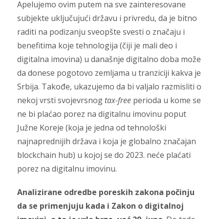
Apelujemo ovim putem na sve zainteresovane
subjekte uključujući državu i privredu, da je bitno
raditi na podizanju sveopšte svesti o značaju i
benefitima koje tehnologija (čiji je mali deo i
digitalna imovina) u današnje digitalno doba može
da donese pogotovo zemljama u tranziciji kakva je
Srbija. Takođe, ukazujemo da bi valjalo razmisliti o
nekoj vrsti svojevrsnog
tax-free
perioda u kome se
ne bi plaćao porez na digitalnu imovinu poput
Južne Koreje (koja je jedna od tehnološki
najnaprednijih država i koja je globalno značajan
blockchain hub) u kojoj se do 2023. neće plaćati
porez na digitalnu imovinu.
Analizirane odredbe poreskih zakona počinju
da se primenjuju kada i Zakon o digitalnoj