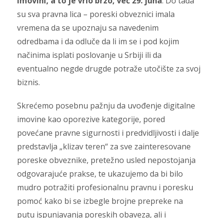
imovini, a to je vrlo brzo, već 29. juna
. Do tada
su sva pravna lica – poreski obveznici imala
vremena da se upoznaju sa navedenim
odredbama i da odluče da li im se i pod kojim
načinima isplati poslovanje u Srbiji ili da
eventualno negde drugde potraže utočište za svoj
biznis.
Skrećemo posebnu pažnju da uvođenje digitalne
imovine kao oporezive kategorije, pored
povećane pravne sigurnosti i predvidljivosti i dalje
predstavlja „klizav teren“ za sve zainteresovane
poreske obveznike, pretežno usled nepostojanja
odgovarajuće prakse, te ukazujemo da bi bilo
mudro potražiti profesionalnu pravnu i poresku
pomoć kako bi se izbegle brojne prepreke na
putu ispunjavanja poreskih obaveza, ali i