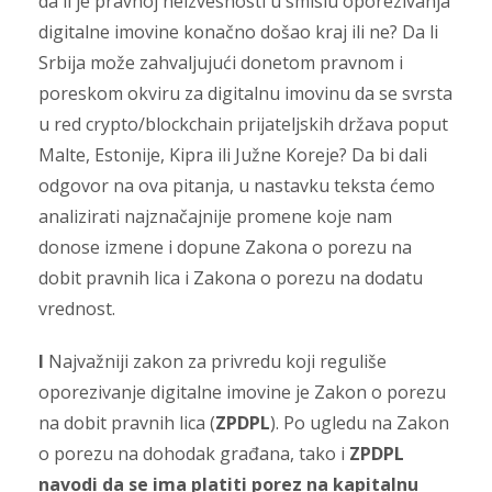
da li je pravnoj neizvesnosti u smislu oporezivanja
digitalne imovine konačno došao kraj ili ne? Da li
Srbija može zahvaljujući donetom pravnom i
poreskom okviru za digitalnu imovinu da se svrsta
u red crypto/blockchain prijateljskih država poput
Malte, Estonije, Kipra ili Južne Koreje? Da bi dali
odgovor na ova pitanja, u nastavku teksta ćemo
analizirati najznačajnije promene koje nam
donose izmene i dopune Zakona o porezu na
dobit pravnih lica i Zakona o porezu na dodatu
vrednost.
I
Najvažniji zakon za privredu koji reguliše
oporezivanje digitalne imovine je Zakon o porezu
na dobit pravnih lica (
ZPDPL
). Po ugledu na Zakon
o porezu na dohodak građana, tako i
ZPDPL
navodi da se ima platiti porez na kapitalnu