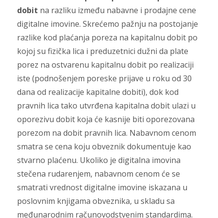
dobit
na razliku između nabavne i prodajne cene
digitalne imovine. Skrećemo pažnju na postojanje
razlike kod plaćanja poreza na kapitalnu dobit po
kojoj su fizička lica i preduzetnici dužni da plate
porez na ostvarenu kapitalnu dobit po realizaciji
iste (podnošenjem poreske prijave u roku od 30
dana od realizacije kapitalne dobiti), dok kod
pravnih lica tako utvrđena kapitalna dobit ulazi u
oporezivu dobit koja će kasnije biti oporezovana
porezom na dobit pravnih lica. Nabavnom cenom
smatra se cena koju obveznik dokumentuje kao
stvarno plaćenu. Ukoliko je digitalna imovina
stečena rudarenjem, nabavnom cenom će se
smatrati vrednost digitalne imovine iskazana u
poslovnim knjigama obveznika, u skladu sa
međunarodnim računovodstvenim standardima.