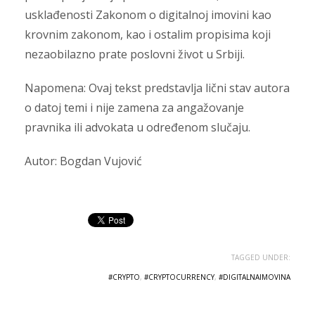
usklađenosti Zakonom o digitalnoj imovini kao
krovnim zakonom, kao i ostalim propisima koji
nezaobilazno prate poslovni život u Srbiji.
Napomena: Ovaj tekst predstavlja lični stav autora
o datoj temi i nije zamena za angažovanje
pravnika ili advokata u određenom slučaju.
Autor: Bogdan Vujović
TAGGED UNDER:
#CRYPTO
,
#CRYPTOCURRENCY
,
#DIGITALNAIMOVINA