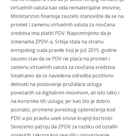
virtuelnih valuta kao vida nematerijalne imovine,
Ministarstvo finansija zauzelo stanovište da se na
promet i zamenu virtuelnih valuta za novčana
sredstva ima platiti PDV. Napominjemo da je
izmenama ZPDV-a, Srbija stala na stranu
evropskog suda pravde koji je još 2015. godine
zauzeo stav da se PDV ne plaća na promet i
zamenu virtuelnih valuta za novčana sredstva.
Smatramo da će navedena odredba pozitivno
delovati na poslovanje pružalaca usluga
povezanih sa digitalnim imovinom, ali isto tako i
na korisnike tih usluga, jer kao što je dobro
poznato, promene poreskog opterećenja kod
PDV-a po pravilu uvek snose krajnji korisnici.
Skrećemo pažnju da ZPDV za razliku od ostalih
poreskih zakona koji regulišu oporezivanje