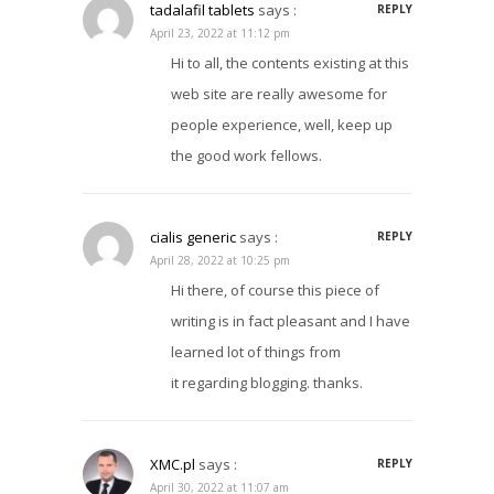
tadalafil tablets
says :
REPLY
April 23, 2022 at 11:12 pm
Hi to all, the contents existing at this
web site are really awesome for
people experience, well, keep up
the good work fellows.
cialis generic
says :
REPLY
April 28, 2022 at 10:25 pm
Hi there, of course this piece of
writing is in fact pleasant and I have
learned lot of things from
it regarding blogging. thanks.
XMC.pl
says :
REPLY
April 30, 2022 at 11:07 am