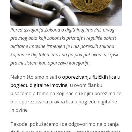
Pored usvajanja Zakona o digitalnoj imovini, prvog
pravnog akta koji zakonski priznaje i reguliše oblast
digitalne imovine izmenjen je i niz poreskih zakona
kojima se digitalna imovina po prvi put uvodi u srpski
pravni sistem kao oporeziva kategorija.
Nakon što smo pisali o
oporezivanju fizičkih lica u
pogledu digitalne imovine,
u ovom članku
pisaćemo o tome na koji način i kojim porezima će
biti oporezovana pravna lica u pogledu digitalne
imovine.
Takođe, pokušaćemo i da odgovorimo na pitanja