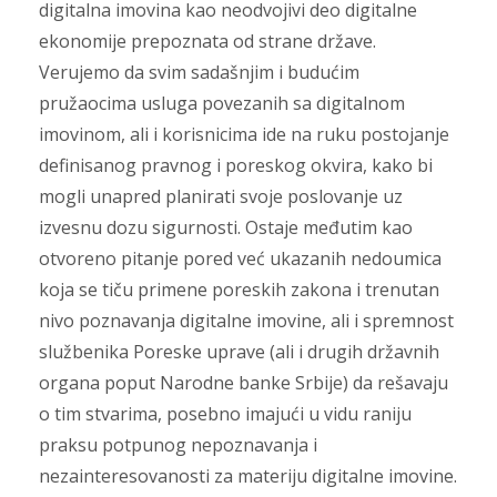
digitalna imovina kao neodvojivi deo digitalne
ekonomije prepoznata od strane države.
Verujemo da svim sadašnjim i budućim
pružaocima usluga povezanih sa digitalnom
imovinom, ali i korisnicima ide na ruku postojanje
definisanog pravnog i poreskog okvira, kako bi
mogli unapred planirati svoje poslovanje uz
izvesnu dozu sigurnosti. Ostaje međutim kao
otvoreno pitanje pored već ukazanih nedoumica
koja se tiču primene poreskih zakona i trenutan
nivo poznavanja digitalne imovine, ali i spremnost
službenika Poreske uprave (ali i drugih državnih
organa poput Narodne banke Srbije) da rešavaju
o tim stvarima, posebno imajući u vidu raniju
praksu potpunog nepoznavanja i
nezainteresovanosti za materiju digitalne imovine.