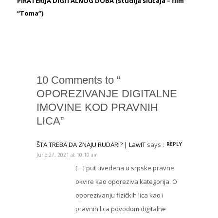
PIRATERIJA DIGITALNOG DOBA (studija slučaja – film
“Toma”)
10 Comments to “
OPOREZIVANJE DIGITALNE
IMOVINE KOD PRAVNIH
LICA”
ŠTA TREBA DA ZNAJU RUDARI? | LawIT
says :
REPLY
June 27, 2021 at 10:10 am
[…] put uvedena u srpske pravne
okvire kao oporeziva kategorija. O
oporezivanju fizičkih lica kao i
pravnih lica povodom digitalne