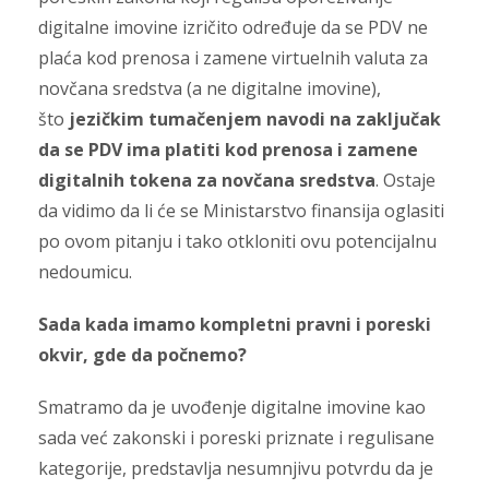
digitalne imovine izričito određuje da se PDV ne
plaća kod prenosa i zamene virtuelnih valuta za
novčana sredstva (a ne digitalne imovine),
što
jezičkim tumačenjem navodi na zaključak
da se PDV ima platiti kod prenosa i zamene
digitalnih tokena za novčana sredstva
. Ostaje
da vidimo da li će se Ministarstvo finansija oglasiti
po ovom pitanju i tako otkloniti ovu potencijalnu
nedoumicu.
Sada kada imamo kompletni pravni i poreski
okvir, gde da počnemo?
Smatramo da je uvođenje digitalne imovine kao
sada već zakonski i poreski priznate i regulisane
kategorije, predstavlja nesumnjivu potvrdu da je