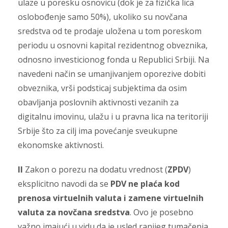
ulaze u poresku osnovicu (dok je za fizička lica
oslobođenje samo 50%), ukoliko su novčana
sredstva od te prodaje uložena u tom poreskom
periodu u osnovni kapital rezidentnog obveznika,
odnosno investicionog fonda u Republici Srbiji. Na
navedeni način se umanjivanjem oporezive dobiti
obveznika, vrši podsticaj subjektima da osim
obavljanja poslovnih aktivnosti vezanih za
digitalnu imovinu, ulažu i u pravna lica na teritoriji
Srbije što za cilj ima povećanje sveukupne
ekonomske aktivnosti.
II
Zakon o porezu na dodatu vrednost (
ZPDV
)
eksplicitno navodi da se
PDV ne plaća kod
prenosa virtuelnih valuta i zamene virtuelnih
valuta za novčana sredstva
. Ovo je posebno
važno imajući u vidu da je usled ranijeg tumačenja