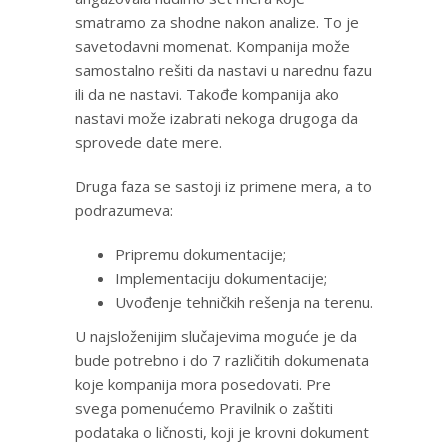
smatramo za shodne nakon analize. To je
savetodavni momenat. Kompanija može
samostalno rešiti da nastavi u narednu fazu
ili da ne nastavi. Takođe kompanija ako
nastavi može izabrati nekoga drugoga da
sprovede date mere.
Druga faza se sastoji iz primene mera, a to
podrazumeva:
Pripremu dokumentacije;
Implementaciju dokumentacije;
Uvođenje tehničkih rešenja na terenu.
U najsloženijim slučajevima moguće je da
bude potrebno i do 7 različitih dokumenata
koje kompanija mora posedovati. Pre
svega pomenućemo Pravilnik o zaštiti
podataka o ličnosti, koji je krovni dokument