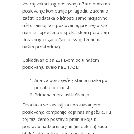
značaj zakonitog poslovanja. Zato moramo
poslovanje kompanije prilagoditi Zakonu o
zaštiti podataka o ličnosti samoinicijativno i
u što ranijoj fazi poslovanja, pre nego što
nam je zaprećeno inspekcijskom posetom
državnog organa (što je svojstveno na
našim prostorima).
Usklađivanje sa ZZPL-om se u našem
poslovanju svelo na 2 FAZE:
Analiza postojećeg stanja i rizika po
podatke o ličnosti;
Primena mera usklađivanja.
Prva faza se sastoji sa upoznavanjem
poslovanja kompanije koja nas angažuje, i u
toj fazi ćemo postaviti pitanja koja bi
postavio nadzorni organ (inspekcija) kada
bi došli do analize stanja pri ulazu u