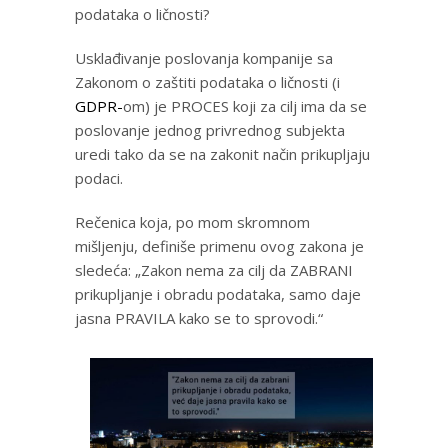
podataka o ličnosti?
Usklađivanje poslovanja kompanije sa
Zakonom o zaštiti podataka o ličnosti (i
GDPR-
om) je PROCES koji za cilj ima da se
poslovanje jednog privrednog subjekta
uredi tako da se na zakonit način prikupljaju
podaci.
Rečenica koja, po mom skromnom
mišljenju, definiše primenu ovog zakona je
sledeća: „Zakon nema za cilj da ZABRANI
prikupljanje i obradu podataka, samo daje
jasna PRAVILA kako se to sprovodi.“