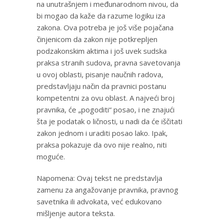
na unutrašnjem i međunarodnom nivou, da
bi mogao da kaže da razume logiku iza
zakona. Ova potreba je još više pojačana
činjenicom da zakon nije potkrepljen
podzakonskim aktima i još uvek sudska
praksa stranih sudova, pravna savetovanja
u ovoj oblasti, pisanje naučnih radova,
predstavljaju način da pravnici postanu
kompetentni za ovu oblast. A najveći broj
pravnika, će „pogoditi“ posao, i ne znajući
šta je podatak o ličnosti, u nadi da će iščitati
zakon jednom i uraditi posao lako. Ipak,
praksa pokazuje da ovo nije realno, niti
moguće.
Napomena: Ovaj tekst ne predstavlja
zamenu za angažovanje pravnika, pravnog
savetnika ili advokata, već edukovano
mišljenje autora teksta.