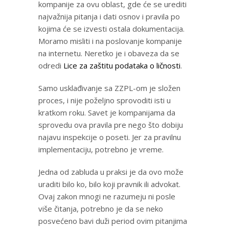
kompanije za ovu oblast, gde će se urediti
najvažnija pitanja i dati osnov i pravila po
kojima će se izvesti ostala dokumentacija.
Moramo misliti i na poslovanje kompanije
na internetu. Neretko je i obaveza da se
odredi
Lice za zaštitu podataka o ličnosti
.
Samo usklađivanje sa ZZPL-om je složen
proces, i nije poželjno sprovoditi isti u
kratkom roku. Savet je kompanijama da
sprovedu ova pravila pre nego što dobiju
najavu inspekcije o poseti. Jer za pravilnu
implementaciju, potrebno je vreme.
Jedna od zabluda u praksi je da ovo može
uraditi bilo ko, bilo koji pravnik ili advokat.
Ovaj zakon mnogi ne razumeju ni posle
više čitanja, potrebno je da se neko
posvećeno bavi duži period ovim pitanjima