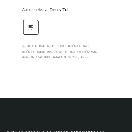
Autor teksta:
Denis Tul
#DATA
#GDPR
#ITPRAVO
#LIČNIPODACI
#LIČNIPODATAK
#PODATAK
#PODATAKOLIČNOSTI
#ZAKONOZAŠTITIPODATAKAOLIČNOSTI
#ZZPL
LawIT je agencija za izradu dokumentacije