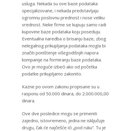
usluga. Nekada su ove baze podataka
specijalizovane, i nekada predstavljaju
ogromnu poslovnu prednost i nose veliku
vrednost. Neke firme se kupuju samo radi
kupovine baze podataka koju poseduju.
Eventualna naredba o brisanju baze, zbog
nelegalnog prikupljanja podataka mogla bi
značiti poništenje višegodišnjih napora
kompanije na formiranju baze podataka.
Ovo je moguće izbeći ako od početka
podatke prikupljamo zakonito.
Kazne po ovom zakonu propisane su u
rasponu od 50.000 dinara, do 2.000.000,00
dinara.
Ove dve posledice mogu se primeniti
zajedno, istovremeno, jedna ne isključuje
drugu, čak će najčešće ići „pod ruku“. Tu je