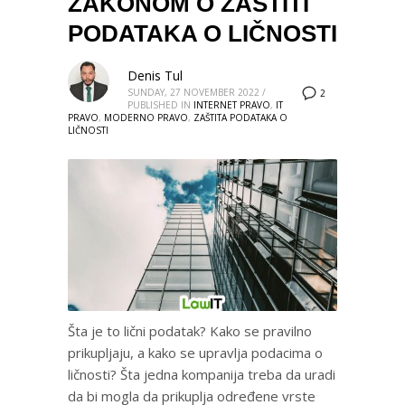
ZAKONOM O ZAŠTITI
PODATAKA O LIČNOSTI
Denis Tul
SUNDAY, 27 NOVEMBER 2022
/
2
PUBLISHED IN
INTERNET PRAVO
,
IT
PRAVO
,
MODERNO PRAVO
,
ZAŠTITA PODATAKA O
LIČNOSTI
Šta je to lični podatak? Kako se pravilno
prikupljaju, a kako se upravlja podacima o
ličnosti? Šta jedna kompanija treba da uradi
da bi mogla da prikuplja određene vrste