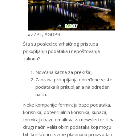
#ZZPL, #GDPR
Šta su posledice arhaičnog pristupa
prikupljanju podataka i nepoštovanja
zakona?
Novčana kazna za prekršaj;
Zabrana prikupljanja određene vrste
podataka ili prikupljanja na određeni
način.
Neke kompanije formiraju baze podataka,
korisnika, potencijalnih korisnika, kupaca,
formiraju bazu emailova za newsletter ili na
drugi način veliki obim podataka koji mogu
biti korišćeni u svrhe plasmana proizvoda i