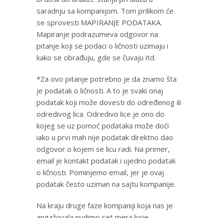
saradnju sa kompanijom. Tom prilikom će
se sprovesti MAPIRANJE PODATAKA.
Mapiranje podrazumeva odgovor na
pitanje koji se podaci o ličnosti uzimaju i
kako se obrađuju, gde se čuvaju itd.
*Za ovo pitanje potrebno je da znamo šta
je podatak o ličnosti. A to je svaki onaj
podatak koji može dovesti do određenog ili
odredivog lica. Odredivo lice je ono do
kojeg se uz pomoć podataka može doći
iako u prvi mah nije podatak direktno dao
odgovor o kojem se licu radi. Na primer,
email je kontakt podatak i ujedno podatak
o ličnosti. Pominjemo email, jer je ovaj
podatak često uziman na sajtu kompanije.
Na kraju druge faze kompaniji koja nas je
angažovala nudimo set mera koje