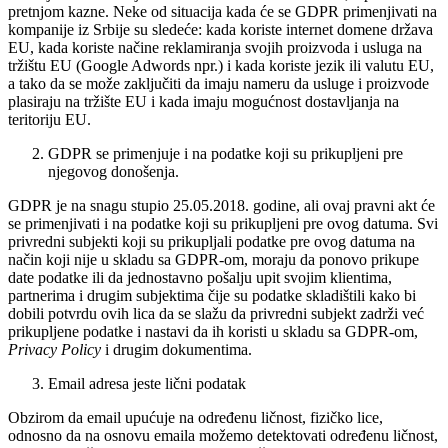
pretnjom kazne. Neke od situacija kada će se GDPR primenjivati na
kompanije iz Srbije su sledeće: kada koriste internet domene država
EU, kada koriste načine reklamiranja svojih proizvoda i usluga na
tržištu EU (Google Adwords npr.) i kada koriste jezik ili valutu EU,
a tako da se može zaključiti da imaju nameru da usluge i proizvode
plasiraju na tržište EU i kada imaju mogućnost dostavljanja na
teritoriju EU.
GDPR se primenjuje i na podatke koji su prikupljeni pre
njegovog donošenja.
GDPR je na snagu stupio 25.05.2018. godine, ali ovaj pravni akt će
se primenjivati i na podatke koji su prikupljeni pre ovog datuma. Svi
privredni subjekti koji su prikupljali podatke pre ovog datuma na
način koji nije u skladu sa GDPR-om, moraju da ponovo prikupe
date podatke ili da jednostavno pošalju upit svojim klientima,
partnerima i drugim subjektima čije su podatke skladištili kako bi
dobili potvrdu ovih lica da se slažu da privredni subjekt zadrži već
prikupljene podatke i nastavi da ih koristi u skladu sa GDPR-om,
Privacy Policy
i drugim dokumentima.
Email adresa jeste lični podatak
Obzirom da email upućuje na određenu ličnost, fizičko lice,
odnosno da na osnovu emaila možemo detektovati određenu ličnost,