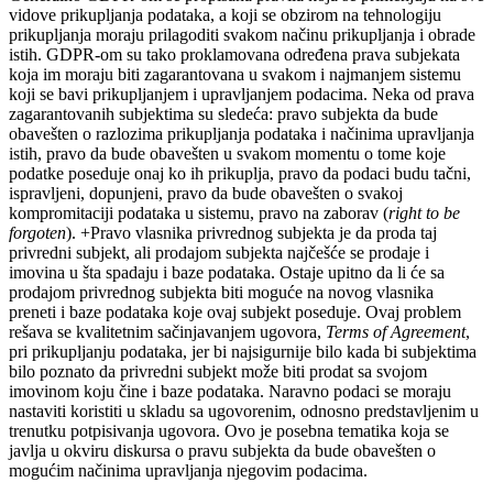
vidove prikupljanja podataka, a koji se obzirom na tehnologiju
prikupljanja moraju prilagoditi svakom načinu prikupljanja i obrade
istih. GDPR-om su tako proklamovana određena prava subjekata
koja im moraju biti zagarantovana u svakom i najmanjem sistemu
koji se bavi prikupljanjem i upravljanjem podacima. Neka od prava
zagarantovanih subjektima su sledeća: pravo subjekta da bude
obavešten o razlozima prikupljanja podataka i načinima upravljanja
istih, pravo da bude obavešten u svakom momentu o tome koje
podatke poseduje onaj ko ih prikuplja, pravo da podaci budu tačni,
ispravljeni, dopunjeni, pravo da bude obavešten o svakoj
kompromitaciji podataka u sistemu, pravo na zaborav (
right to be
forgoten
). +Pravo vlasnika privrednog subjekta je da proda taj
privredni subjekt, ali prodajom subjekta najčešće se prodaje i
imovina u šta spadaju i baze podataka. Ostaje upitno da li će sa
prodajom privrednog subjekta biti moguće na novog vlasnika
preneti i baze podataka koje ovaj subjekt poseduje. Ovaj problem
rešava se kvalitetnim sačinjavanjem ugovora,
Terms of Agreement
,
pri prikupljanju podataka, jer bi najsigurnije bilo kada bi subjektima
bilo poznato da privredni subjekt može biti prodat sa svojom
imovinom koju čine i baze podataka. Naravno podaci se moraju
nastaviti koristiti u skladu sa ugovorenim, odnosno predstavljenim u
trenutku potpisivanja ugovora. Ovo je posebna tematika koja se
javlja u okviru diskursa o pravu subjekta da bude obavešten o
mogućim načinima upravljanja njegovim podacima.