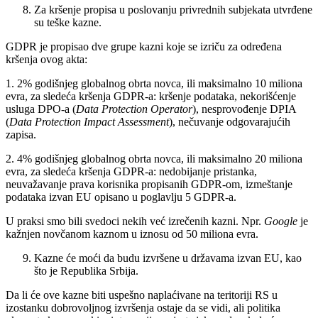
Za kršenje propisa u poslovanju privrednih subjekata utvrđene
su teške kazne.
GDPR je propisao dve grupe kazni koje se izriču za određena
kršenja ovog akta:
1. 2% godišnjeg globalnog obrta novca, ili maksimalno 10 miliona
evra, za sledeća kršenja GDPR-a: kršenje podataka, nekorišćenje
usluga DPO-a (
Data Protection Operator
), nesprovođenje DPIA
(
Data Protection Impact Assessment
), nečuvanje odgovarajućih
zapisa.
2. 4% godišnjeg globalnog obrta novca, ili maksimalno 20 miliona
evra, za sledeća kršenja GDPR-a: nedobijanje pristanka,
neuvažavanje prava korisnika propisanih GDPR-om, izmeštanje
podataka izvan EU opisano u poglavlju 5 GDPR-a.
U praksi smo bili svedoci nekih već izrečenih kazni. Npr.
Google
je
kažnjen novčanom kaznom u iznosu od 50 miliona evra.
Kazne će moći da budu izvršene u državama izvan EU, kao
što je Republika Srbija.
Da li će ove kazne biti uspešno naplaćivane na teritoriji RS u
izostanku dobrovoljnog izvršenja ostaje da se vidi, ali politika