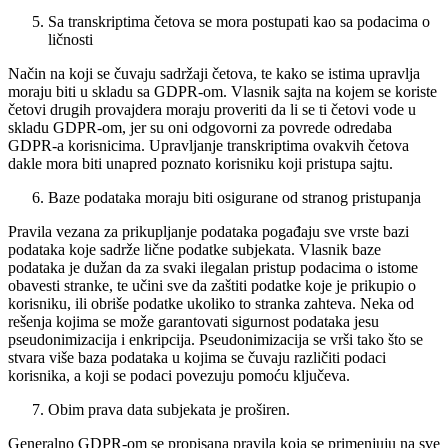
Sa transkriptima četova se mora postupati kao sa podacima o
ličnosti
Način na koji se čuvaju sadržaji četova, te kako se istima upravlja
moraju biti u skladu sa GDPR-om. Vlasnik sajta na kojem se koriste
četovi drugih provajdera moraju proveriti da li se ti četovi vode u
skladu GDPR-om, jer su oni odgovorni za povrede odredaba
GDPR-a korisnicima. Upravljanje transkriptima ovakvih četova
dakle mora biti unapred poznato korisniku koji pristupa sajtu.
Baze podataka moraju biti osigurane od stranog pristupanja
Pravila vezana za prikupljanje podataka pogađaju sve vrste bazi
podataka koje sadrže lične podatke subjekata. Vlasnik baze
podataka je dužan da za svaki ilegalan pristup podacima o istome
obavesti stranke, te učini sve da zaštiti podatke koje je prikupio o
korisniku, ili obriše podatke ukoliko to stranka zahteva. Neka od
rešenja kojima se može garantovati sigurnost podataka jesu
pseudonimizacija i enkripcija. Pseudonimizacija se vrši tako što se
stvara više baza podataka u kojima se čuvaju različiti podaci
korisnika, a koji se podaci povezuju pomoću ključeva.
Obim prava data subjekata je proširen.
Generalno GDPR-om se propisana pravila koja se primenjuju na sve