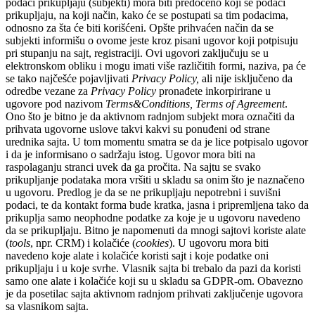
podaci prikupljaju (subjekti) mora biti predočeno koji se podaci
prikupljaju, na koji način, kako će se postupati sa tim podacima,
odnosno za šta će biti korišćeni. Opšte prihvaćen način da se
subjekti informišu o ovome jeste kroz pisani ugovor koji potpisuju
pri stupanju na sajt, registraciji. Ovi ugovori zaključuju se u
elektronskom obliku i mogu imati više različitih formi, naziva, pa će
se tako najčešće pojavljivati
Privacy Policy,
ali nije isključeno da
odredbe vezane za
Privacy Policy
pronađete inkorpirirane u
ugovore pod nazivom
Terms&Conditions, Terms of Agreement
.
Ono što je bitno je da aktivnom radnjom subjekt mora označiti da
prihvata ugovorne uslove takvi kakvi su ponuđeni od strane
urednika sajta. U tom momentu smatra se da je lice potpisalo ugovor
i da je informisano o sadržaju istog. Ugovor mora biti na
raspolaganju stranci uvek da ga pročita. Na sajtu se svako
prikupljanje podataka mora vršiti u skladu sa onim što je naznačeno
u ugovoru. Predlog je da se ne prikupljaju nepotrebni i suvišni
podaci, te da kontakt forma bude kratka, jasna i pripremljena tako da
prikuplja samo neophodne podatke za koje je u ugovoru navedeno
da se prikupljaju. Bitno je napomenuti da mnogi sajtovi koriste alate
(
tools
, npr. CRM) i kolačiće (
cookies
). U ugovoru mora biti
navedeno koje alate i kolačiće koristi sajt i koje podatke oni
prikupljaju i u koje svrhe. Vlasnik sajta bi trebalo da pazi da koristi
samo one alate i kolačiće koji su u skladu sa GDPR-om. Obavezno
je da posetilac sajta aktivnom radnjom prihvati zaključenje ugovora
sa vlasnikom sajta.