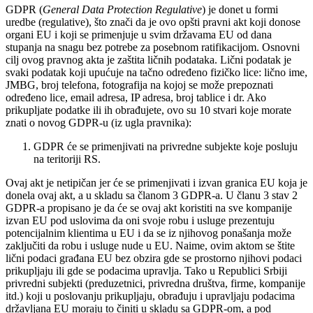
GDPR (
General Data Protection Regulative
) je donet u formi
uredbe (regulative), što znači da je ovo opšti pravni akt koji donose
organi EU i koji se primenjuje u svim državama EU od dana
stupanja na snagu bez potrebe za posebnom ratifikacijom. Osnovni
cilj ovog pravnog akta je zaštita ličnih podataka. Lični podatak je
svaki podatak koji upućuje na tačno određeno fizičko lice: lično ime,
JMBG, broj telefona, fotografija na kojoj se može prepoznati
određeno lice, email adresa, IP adresa, broj tablice i dr. Ako
prikupljate podatke ili ih obrađujete, ovo su 10 stvari koje morate
znati o novog GDPR-u (iz ugla pravnika):
GDPR će se primenjivati na privredne subjekte koje posluju
na teritoriji RS.
Ovaj akt je netipičan jer će se primenjivati i izvan granica EU koja je
donela ovaj akt, a u skladu sa članom 3 GDPR-a. U članu 3 stav 2
GDPR-a propisano je da će se ovaj akt koristiti na sve kompanije
izvan EU pod uslovima da oni svoje robu i usluge prezentuju
potencijalnim klientima u EU i da se iz njihovog ponašanja može
zaključiti da robu i usluge nude u EU. Naime, ovim aktom se štite
lični podaci građana EU bez obzira gde se prostorno njihovi podaci
prikupljaju ili gde se podacima upravlja. Tako u Republici Srbiji
privredni subjekti (preduzetnici, privredna društva, firme, kompanije
itd.) koji u poslovanju prikupljaju, obrađuju i upravljaju podacima
državljana EU moraju to činiti u skladu sa GDPR-om, a pod