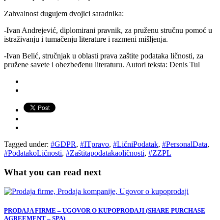
Zahvalnost dugujem dvojici saradnika:
-Ivan Andrejević, diplomirani pravnik, za pruženu stručnu pomoć u
istraživanju i tumačenju literature i razmeni mišljenja.
-Ivan Belić, stručnjak u oblasti prava zaštite podataka ličnosti, za
pružene savete i obezbeđenu literaturu. Autori teksta: Denis Tul
Tagged under:
#GDPR
,
#ITpravo
,
#LičniPodatak
,
#PersonalData
,
#PodatakoLičnosti
,
#Zaštitapodatakaoličnosti
,
#ZZPL
What you can read next
PRODAJA FIRME – UGOVOR O KUPOPRODAJI (SHARE PURCHASE
AGREEMENT – SPA)