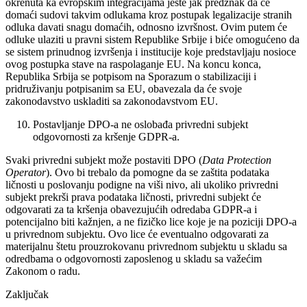
okrenuta ka evropskim integracijama jeste jak predznak da će
domaći sudovi takvim odlukama kroz postupak legalizacije stranih
odluka davati snagu domaćih, odnosno izvršnost. Ovim putem će
odluke ulaziti u pravni sistem Republike Srbije i biće omogućeno da
se sistem prinudnog izvršenja i institucije koje predstavljaju nosioce
ovog postupka stave na raspolaganje EU. Na koncu konca,
Republika Srbija se potpisom na Sporazum o stabilizaciji i
pridruživanju potpisanim sa EU, obavezala da će svoje
zakonodavstvo uskladiti sa zakonodavstvom EU.
Postavljanje DPO-a ne oslobađa privredni subjekt
odgovornosti za kršenje GDPR-a.
Svaki privredni subjekt može postaviti DPO (
Data Protection
Operator
). Ovo bi trebalo da pomogne da se zaštita podataka
ličnosti u poslovanju podigne na viši nivo, ali ukoliko privredni
subjekt prekrši prava podataka ličnosti, privredni subjekt će
odgovarati za ta kršenja obavezujućih odredaba GDPR-a i
potencijalno biti kažnjen, a ne fizičko lice koje je na poziciji DPO-a
u privrednom subjektu. Ovo lice će eventualno odgovarati za
materijalnu štetu prouzrokovanu privrednom subjektu u skladu sa
odredbama o odgovornosti zaposlenog u skladu sa važećim
Zakonom o radu.
Zaključak