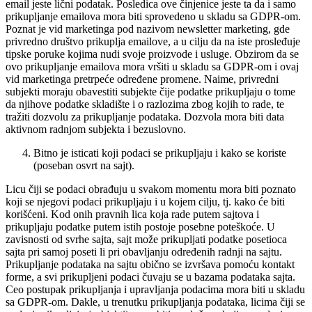
email jeste lični podatak. Posledica ove činjenice jeste ta da i samo
prikupljanje emailova mora biti sprovedeno u skladu sa GDPR-om.
Poznat je vid marketinga pod nazivom newsletter marketing, gde
privredno društvo prikuplja emailove, a u cilju da na iste prosleđuje
tipske poruke kojima nudi svoje proizvode i usluge. Obzirom da se
ovo prikupljanje emailova mora vršiti u skladu sa GDPR-om i ovaj
vid marketinga pretrpeće određene promene. Naime, privredni
subjekti moraju obavestiti subjekte čije podatke prikupljaju o tome
da njihove podatke skladište i o razlozima zbog kojih to rade, te
tražiti dozvolu za prikupljanje podataka. Dozvola mora biti data
aktivnom radnjom subjekta i bezuslovno.
Bitno je isticati koji podaci se prikupljaju i kako se koriste
(poseban osvrt na sajt).
Licu čiji se podaci obrađuju u svakom momentu mora biti poznato
koji se njegovi podaci prikupljaju i u kojem cilju, tj. kako će biti
korišćeni. Kod onih pravnih lica koja rade putem sajtova i
prikupljaju podatke putem istih postoje posebne poteškoće. U
zavisnosti od svrhe sajta, sajt može prikupljati podatke posetioca
sajta pri samoj poseti li pri obavljanju određenih radnji na sajtu.
Prikupljanje podataka na sajtu obično se izvršava pomoću kontakt
forme, a svi prikupljeni podaci čuvaju se u bazama podataka sajta.
Ceo postupak prikupljanja i upravljanja podacima mora biti u skladu
sa GDPR-om. Dakle, u trenutku prikupljanja podataka, licima čiji se