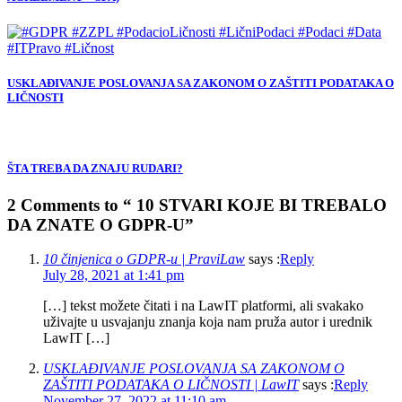
USKLAĐIVANJE POSLOVANJA SA ZAKONOM O ZAŠTITI PODATAKA O
LIČNOSTI
ŠTA TREBA DA ZNAJU RUDARI?
2 Comments to “ 10 STVARI KOJE BI TREBALO
DA ZNATE O GDPR-U”
10 činjenica o GDPR-u | PraviLaw
says :
Reply
July 28, 2021 at 1:41 pm
[…] tekst možete čitati i na LawIT platformi, ali svakako
uživajte u usvajanju znanja koja nam pruža autor i urednik
LawIT […]
USKLAĐIVANJE POSLOVANJA SA ZAKONOM O
ZAŠTITI PODATAKA O LIČNOSTI | LawIT
says :
Reply
November 27, 2022 at 11:10 am