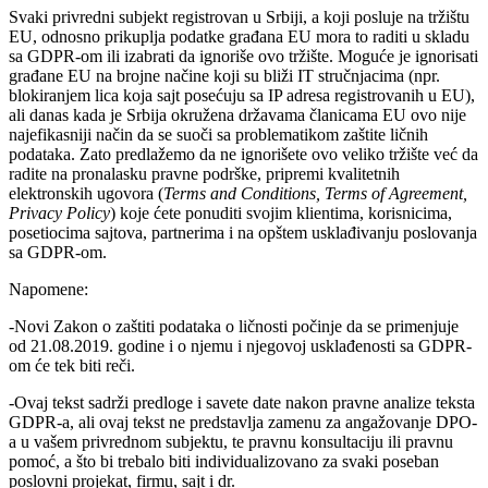
Svaki privredni subjekt registrovan u Srbiji, a koji posluje na tržištu
EU, odnosno prikuplja podatke građana EU mora to raditi u skladu
sa GDPR-om ili izabrati da ignoriše ovo tržište. Moguće je ignorisati
građane EU na brojne načine koji su bliži IT stručnjacima (npr.
blokiranjem lica koja sajt posećuju sa IP adresa registrovanih u EU),
ali danas kada je Srbija okružena državama članicama EU ovo nije
najefikasniji način da se suoči sa problematikom zaštite ličnih
podataka. Zato predlažemo da ne ignorišete ovo veliko tržište već da
radite na pronalasku pravne podrške, pripremi kvalitetnih
elektronskih ugovora (
Terms and Conditions, Terms of Agreement,
Privacy Policy
) koje ćete ponuditi svojim klientima, korisnicima,
posetiocima sajtova, partnerima i na opštem usklađivanju poslovanja
sa GDPR-om.
Napomene:
-Novi Zakon o zaštiti podataka o ličnosti počinje da se primenjuje
od 21.08.2019. godine i o njemu i njegovoj usklađenosti sa GDPR-
om će tek biti reči.
-Ovaj tekst sadrži predloge i savete date nakon pravne analize teksta
GDPR-a, ali ovaj tekst ne predstavlja zamenu za angažovanje DPO-
a u vašem privrednom subjektu, te pravnu konsultaciju ili pravnu
pomoć, a što bi trebalo biti individualizovano za svaki poseban
poslovni projekat, firmu, sajt i dr.