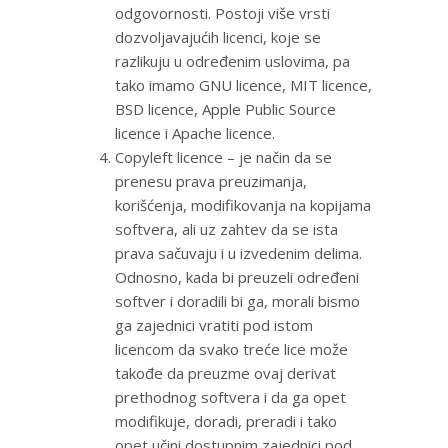
odgovornosti. Postoji više vrsti
dozvoljavajućih licenci, koje se
razlikuju u određenim uslovima, pa
tako imamo GNU licence, MIT licence,
BSD licence, Apple Public Source
licence i Apache licence.
Copyleft licence – je način da se
prenesu prava preuzimanja,
korišćenja, modifikovanja na kopijama
softvera, ali uz zahtev da se ista
prava sačuvaju i u izvedenim delima.
Odnosno, kada bi preuzeli određeni
softver i doradili bi ga, morali bismo
ga zajednici vratiti pod istom
licencom da svako treće lice može
takođe da preuzme ovaj derivat
prethodnog softvera i da ga opet
modifikuje, doradi, preradi i tako
opet učini dostupnim zajednici pod