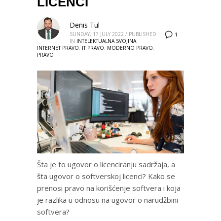
LICENCI
Denis Tul
SUNDAY, 17 JULY 2022
/
PUBLISHED
1
IN
INTELEKTUALNA SVOJINA
,
INTERNET PRAVO
,
IT PRAVO
,
MODERNO PRAVO
,
PRAVO
Šta je to ugovor o licenciranju sadržaja, a
šta ugovor o softverskoj licenci? Kako se
prenosi pravo na korišćenje softvera i koja
je razlika u odnosu na ugovor o narudžbini
softvera?