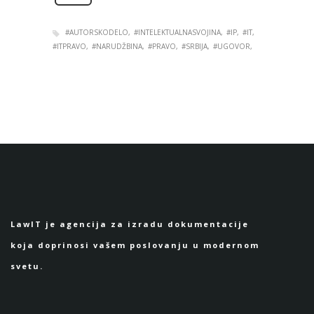
#AUTORSKODELO
#INTELEKTUALNASVOJINA
#IP
#IT
#ITPRAVO
#NARUDŽBINA
#PRAVO
#SRBIJA
#UGOVOR
LawIT je agencija za izradu dokumentacije
koja doprinosi vašem poslovanju u modernom
svetu.