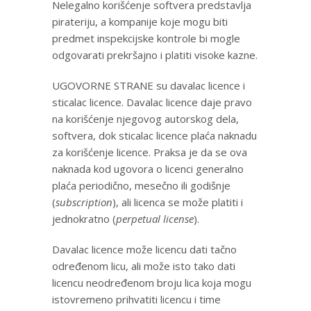
Nelegalno korišćenje softvera predstavlja
pirateriju, a kompanije koje mogu biti
predmet inspekcijske kontrole bi mogle
odgovarati prekršajno i platiti visoke kazne.
UGOVORNE STRANE su davalac licence i
sticalac licence. Davalac licence daje pravo
na korišćenje njegovog autorskog dela,
softvera, dok sticalac licence plaća naknadu
za korišćenje licence. Praksa je da se ova
naknada kod ugovora o licenci generalno
plaća periodično, mesečno ili godišnje
(
subscription
), ali licenca se može platiti i
jednokratno (
perpetual license
).
Davalac licence može licencu dati tačno
određenom licu, ali može isto tako dati
licencu neodređenom broju lica koja mogu
istovremeno prihvatiti licencu i time