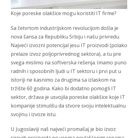
Koje poreske olakšice mogu koristiti IT firme?
Sa četvrtom industrijskom revolucijom došla je
nova šansa za Republiku Srbiju i našu privredu.
Najveći izvozni potencijal jesu IT proizvodi (polako
prelaze izvoz poljoprivrednog sektora), a tu pre
svega mislimo na softverska rešenja. Imamo puno
radnih i sposobnih ljudi u IT sektoru i prvi put u
istoriji ne kasnimo za drugima sa izlaskom na
tržište 60 godina. Kako bi dodatno pomogli IT
sektor, država je usvojila poreske olakšice koje IT
kompanije stimulišu da stvore svoju intelektualnu
svojinu i izvoze istu.
U Jugoslaviji naš najveći promašaj je bio izvoz
sirovih proizvoda po veoma povlašćenim cenama