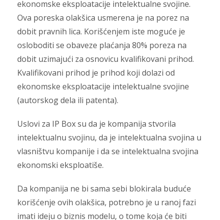
ekonomske eksploatacije intelektualne svojine.
Ova poreska olakšica usmerena je na porez na
dobit pravnih lica. Korišćenjem iste moguće je
osloboditi se obaveze plaćanja 80% poreza na
dobit uzimajući za osnovicu kvalifikovani prihod.
Kvalifikovani prihod je prihod koji dolazi od
ekonomske eksploatacije intelektualne svojine
(autorskog dela ili patenta).
Uslovi za IP Box su da je kompanija stvorila
intelektualnu svojinu, da je intelektualna svojina u
vlasništvu kompanije i da se intelektualna svojina
ekonomski eksploatiše.
Da kompanija ne bi sama sebi blokirala buduće
korišćenje ovih olakšica, potrebno je u ranoj fazi
imati ideju o biznis modelu, o tome koja će biti