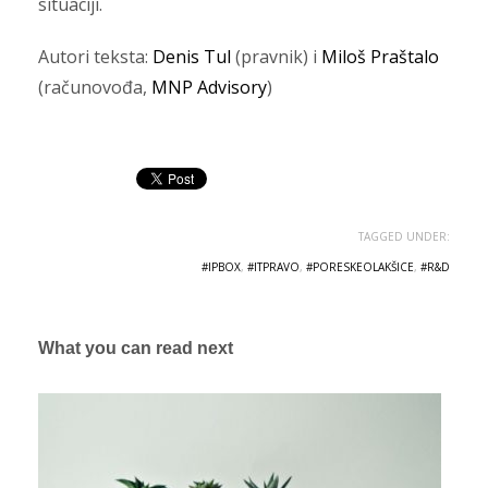
situaciji.
Autori teksta:
Denis Tul
(pravnik) i
Miloš Praštalo
(računovođa,
MNP Advisory
)
TAGGED UNDER:
#IPBOX
,
#ITPRAVO
,
#PORESKEOLAKŠICE
,
#R&D
What you can read next