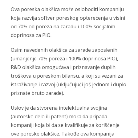
Ova poreska olakšica može osloboditi kompaniju
koja razvija softver poreskog opterećenja u visini
od 70% od poreza na zaradu i 100% socijalnih
doprinosa za PIO.
Osim navedenih olakšica za zarade zaposlenih
(umanjenje 70% poreza i 100% doprinosa PIO),
R&D olakšica omogućava i priznavanje duplih
troškova u poreskom bilansu, a koji su vezani za
istraživanje i razvoj (uključujući još jednom i duplo
priznate bruto zarade).
Uslov je da stvorena intelektualna svojina
(autorsko delo ili patent) mora da pripada
kompaniji koja bi da se kvalifikuje za korišćenje
ove poreske olakšice. Takođe ova kompanija