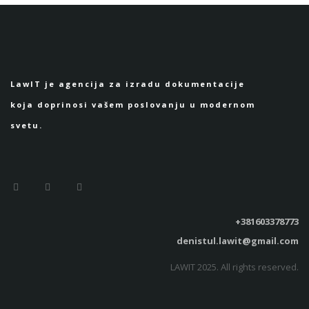
LawIT je agencija za izradu dokumentacije
koja doprinosi vašem poslovanju u modernom
svetu.
+381603378773
denistul.lawit@gmail.com
LAWIT 2025. All rights reserved.