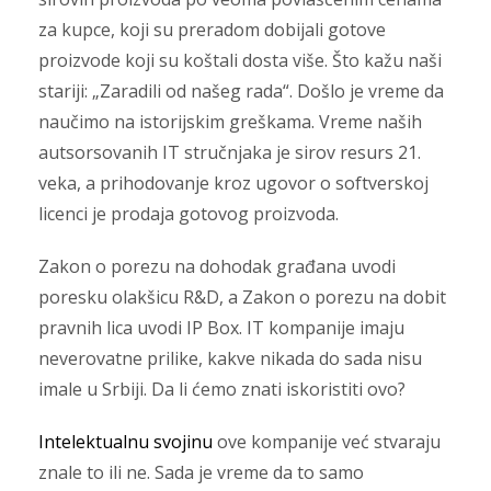
za kupce, koji su preradom dobijali gotove
proizvode koji su koštali dosta više. Što kažu naši
stariji: „Zaradili od našeg rada“. Došlo je vreme da
naučimo na istorijskim greškama. Vreme naših
autsorsovanih IT stručnjaka je sirov resurs 21.
veka, a prihodovanje kroz ugovor o softverskoj
licenci je prodaja gotovog proizvoda.
Zakon o porezu na dohodak građana uvodi
poresku olakšicu R&D, a Zakon o porezu na dobit
pravnih lica uvodi IP Box. IT kompanije imaju
neverovatne prilike, kakve nikada do sada nisu
imale u Srbiji. Da li ćemo znati iskoristiti ovo?
Intelektualnu svojinu
ove kompanije već stvaraju
znale to ili ne. Sada je vreme da to samo