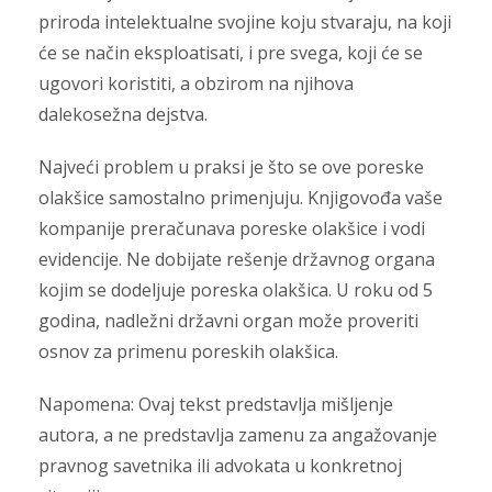
priroda intelektualne svojine koju stvaraju, na koji
će se način eksploatisati, i pre svega, koji će se
ugovori koristiti, a obzirom na njihova
dalekosežna dejstva.
Najveći problem u praksi je što se ove poreske
olakšice samostalno primenjuju. Knjigovođa vaše
kompanije preračunava poreske olakšice i vodi
evidencije. Ne dobijate rešenje državnog organa
kojim se dodeljuje poreska olakšica. U roku od 5
godina, nadležni državni organ može proveriti
osnov za primenu poreskih olakšica.
Napomena: Ovaj tekst predstavlja mišljenje
autora, a ne predstavlja zamenu za angažovanje
pravnog savetnika ili advokata u konkretnoj