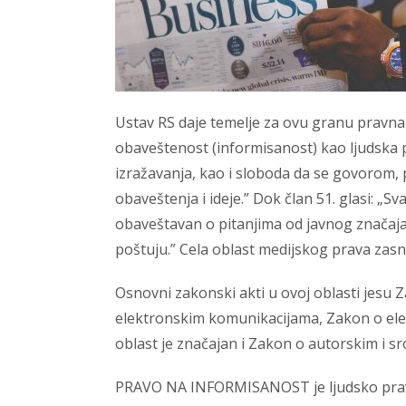
Ustav RS daje temelje za ovu granu pravna 
obaveštenost (informisanost) kao ljudska pr
izražavanja, kao i sloboda da se govorom, pi
obaveštenja i ideje.” Dok član 51. glasi: „
obaveštavan o pitanjima od javnog značaja
poštuju.” Cela oblast medijskog prava zasn
Osnovni zakonski akti u ovoj oblasti jesu 
elektronskim komunikacijama, Zakon o ele
oblast je značajan i Zakon o autorskim i s
PRAVO NA INFORMISANOST je ljudsko prav