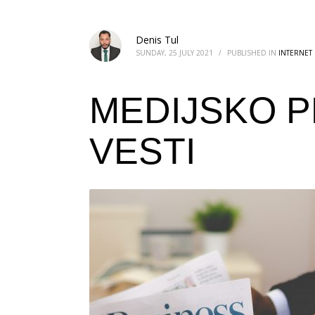
Denis Tul
SUNDAY, 25 JULY 2021
/
PUBLISHED IN
INTERNET
MEDIJSKO P
VESTI