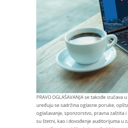
PRAVO OGLAŠAVANJA se takođe izučava u ok
uređuju se sadržina oglasne poruke, opšta 
oglašavanje, sponzorstvo, pravna zaštita i
su štetni, kao i dovođenje auditorijuma u z