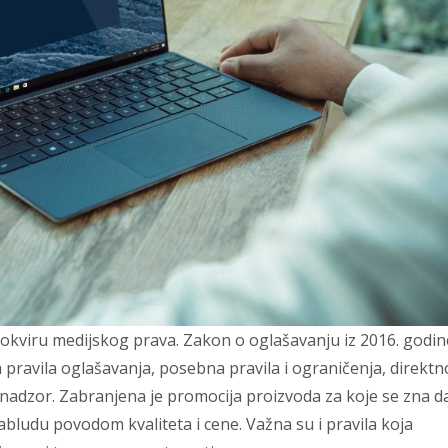
viru medijskog prava. Zakon o oglašavanju iz 2016. godin
pravila oglašavanja, posebna pravila i ograničenja, direktn
 nadzor. Zabranjena je promocija proizvoda za koje se zna d
abludu povodom kvaliteta i cene. Važna su i pravila koja