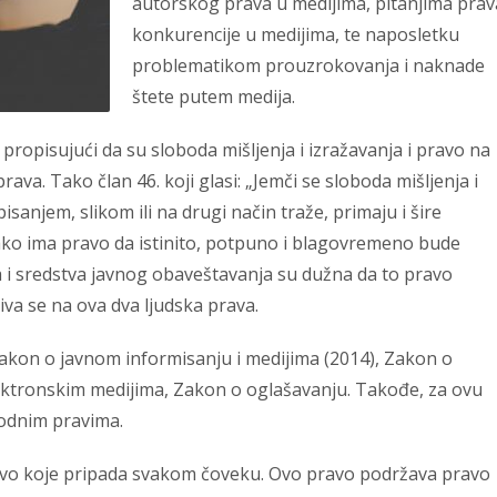
autorskog prava u medijima, pitanjima prav
konkurencije u medijima, te naposletku
problematikom prouzrokovanja i naknade
štete putem medija.
propisujući da su sloboda mišljenja i izražavanja i pravo na
ava. Tako član 46. koji glasi: „Jemči se sloboda mišljenja i
sanjem, slikom ili na drugi način traže, primaju i šire
Svako ima pravo da istinito, potpuno i blagovremeno bude
 i sredstva javnog obaveštavanja su dužna da to pravo
iva se na ova dva ljudska prava.
Zakon o javnom informisanju i medijima (2014), Zakon o
ktronskim medijima, Zakon o oglašavanju. Takođe, za ovu
rodnim pravima.
o koje pripada svakom čoveku. Ovo pravo podržava pravo