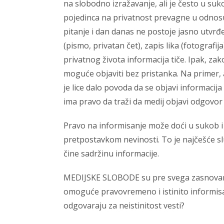
na slobodno izražavanje, ali je često u su
pojedinca na privatnost prevagne u odnosu
pitanje i dan danas ne postoje jasno utvrđen
(pismo, privatan čet), zapis lika (fotografij
privatnog života informacija tiče. Ipak, za
moguće objaviti bez pristanka. Na primer, a
je lice dalo povoda da se objavi informacija p
ima pravo da traži da medij objavi odgovor
Pravo na informisanje može doći u sukob 
pretpostavkom nevinosti. To je najčešće s
čine sadržinu informacije.
MEDIJSKE SLOBODE su pre svega zasnovane
omoguće pravovremeno i istinito informisanje
odgovaraju za neistinitost vesti?