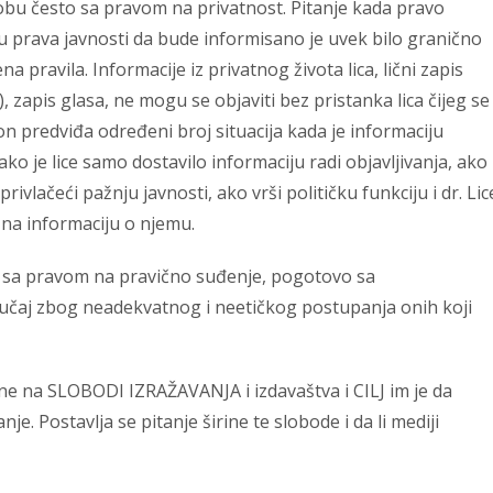
kobu često sa pravom na privatnost. Pitanje kada pravo
 prava javnosti da bude informisano je uvek bilo granično
a pravila. Informacije iz privatnog života lica, lični zapis
a), zapis glasa, ne mogu se objaviti bez pristanka lica čijeg se
kon predviđa određeni broj situacija kada je informaciju
ko je lice samo dostavilo informaciju radi objavljivanja, ako
rivlačeći pažnju javnosti, ako vrši političku funkciju i dr. Lic
 na informaciju o njemu.
i sa pravom na pravično suđenje, pogotovo sa
lučaj zbog neadekvatnog i neetičkog postupanja onih koji
 na SLOBODI IZRAŽAVANJA i izdavaštva i CILJ im je da
. Postavlja se pitanje širine te slobode i da li mediji