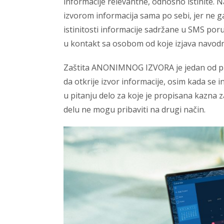
informacije relevantne, odnosno istinite.
izvorom informacija sama po sebi, jer ne ga
istinitosti informacije sadržane u SMS por
u kontakt sa osobom od koje izjava navodn
Zaštita ANONIMNOG IZVORA je jedan od pri
da otkrije izvor informacije, osim kada se in
u pitanju delo za koje je propisana kazna z
delu ne mogu pribaviti na drugi način.