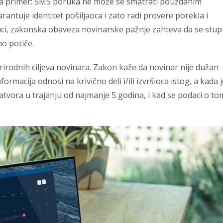
 Na primer: SMS poruka ne može se smatrati pouzdanim
rantuje identitet pošiljaoca i zato radi provere porekla i
uci, zakonska obaveza novinarske pažnje zahteva da se stup
o potiče.
rodnih ciljeva novinara. Zakon kaže da novinar nije dužan
formacija odnosi na krivično deli i/ili izvršioca istog, a kada 
atvora u trajanju od najmanje 5 godina, i kad se podaci o to