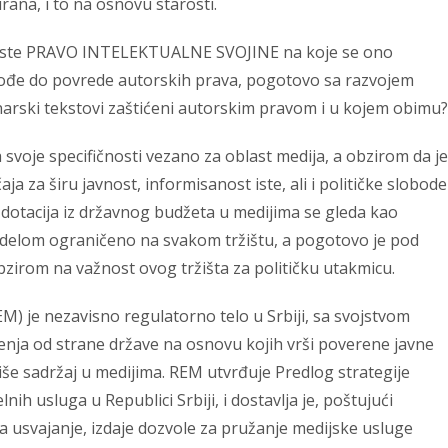
rana, i to na osnovu starosti.
jeste PRAVO INTELEKTUALNE SVOJINE na koje se ono
dođe do povrede autorskih prava, pogotovo sa razvojem
vinarski tekstovi zaštićeni autorskim pravom i u kojem obimu?
oje specifičnosti vezano za oblast medija, a obzirom da je
 za širu javnost, informisanost iste, ali i političke slobode 
 dotacija iz državnog budžeta u medijima se gleda kao
m delom ograničeno na svakom tržištu, a pogotovo je pod
bzirom na važnost ovog tržišta za političku utakmicu.
M) je nezavisno regulatorno telo u Srbiji, sa svojstvom
enja od strane države na osnovu kojih vrši poverene javne
uliše sadržaj u medijima. REM utvrđuje Predlog strategije
nih usluga u Republici Srbiji, i dostavlja je, poštujući
usvajanje, izdaje dozvole za pružanje medijske usluge