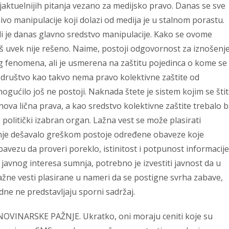
aktuelnijih pitanja vezano za medijsko pravo. Danas se sve
vo manipulacije koji dolazi od medija je u stalnom porastu.
li je danas glavno sredstvo manipulacije. Kako se ovome
oš uvek nije rešeno. Naime, postoji odgovornost za iznošenj
vog fenomena, ali je usmerena na zaštitu pojedinca o kome se
A društvo kao takvo nema pravo kolektivne zaštite od
ogućilo još ne postoji. Naknada štete je sistem kojim se šti
hova lična prava, a kao sredstvo kolektivne zaštite trebalo b
e politički izabran organ. Lažna vest se može plasirati
anje dešavalo greškom postoje određene obaveze koje
avezu da proveri poreklo, istinitost i potpunost informacije
javnog interesa sumnja, potrebno je izvestiti javnost da u
Lažne vesti plasirane u nameri da se postigne svrha zabave,
edne ne predstavljaju sporni sadržaj.
OVINARSKE PAŽNJE. Ukratko, oni moraju ceniti koje su