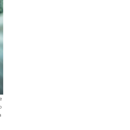
e
o
a