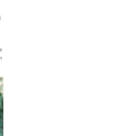
i
je
m