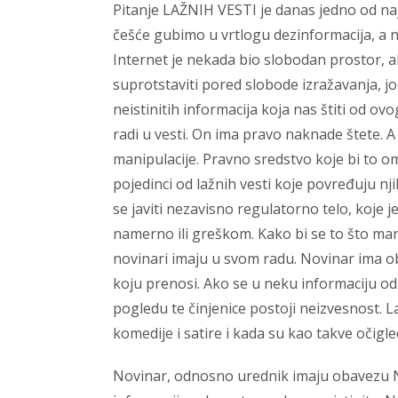
Pitanje LAŽNIH VESTI je danas jedno od naj
češće gubimo u vrtlogu dezinformacija, a ni
Internet je nekada bio slobodan prostor, a
suprotstaviti pored slobode izražavanja, j
neistinitih informacija koja nas štiti od o
radi u vesti. On ima pravo naknade štete. 
manipulacije. Pravno sredstvo koje bi to om
pojedinci od lažnih vesti koje povređuju nji
se javiti nezavisno regulatorno telo, koje j
namerno ili greškom. Kako bi se to što m
novinari imaju u svom radu. Novinar ima ob
koju prenosi. Ako se u neku informaciju od 
pogledu te činjenice postoji neizvesnost. 
komedije i satire i kada su kao takve očigl
Novinar, odnosno urednik imaju obavezu N