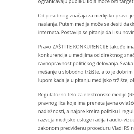
ograničavaju publiku koja može biti targeti
Od posebnog značaja za medijsko pravo 
naslanja. Putem medija može se desiti da 
interneta. Postavlja se pitanje da li su no
Pravo ZAŠTITE KONKURENCIJE takođe ima sv
konkurencija u medijima od direktnog značaja
ravnopravnost političkog delovanja. Svaka
mešanje u slobodno tržište, a to je dobri
lupom kada je u pitanju medijsko tržište, o
Regulatorno telo za elektronske medije (RE
pravnog lica koje ima preneta javna ovlašć
nadležnosti, a najpre kreira politiku i reg
razvoja medijske usluge radija i audio-vizuel
zakonom predviđenu proceduru Vladi RS na 